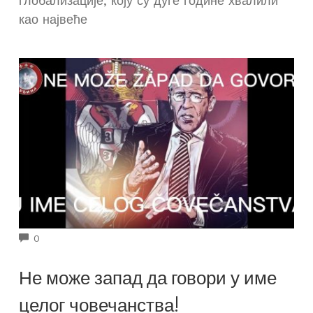
глобализације, коју су дуге године хвалили
као највеће
COMMENTS
0
Не може запад да говори у име
целог човечанства!