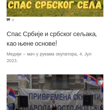
COMMENTS
0
Спас Србије и србског сељака,
као њене основе!
Медији – мач у рукама окупатора, 4. Јул
2023.