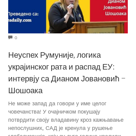
COMMENTS
0
Неуспех Румуније, логика
украјинског рата и распад ЕУ:
интервју са Дианом Јовановић –
Шошоака
Не може запад да говори у име целог
човечанства! У очајничком покушају
потврдити своју владавину кроз кажњавање
непослушних, САД је кренула у рушење