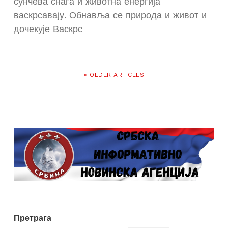
сунчева снага и животна енергија
васкрсавају. Обнавља се природа и живот и
дочекује Васкрс
« OLDER ARTICLES
Претрага