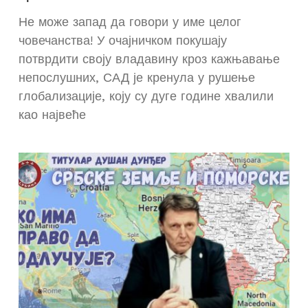
Не може запад да говори у име целог
човечанства! У очајничком покушају
потврдити своју владавину кроз кажњавање
непослушних, САД је кренула у рушење
глобализације, коју су дуге године хвалили
као највеће