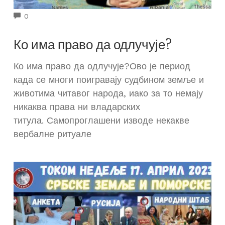
COMMENTS
0
Ко има право да одлучује?
Ко има право да одлучује?Ово је период
када се многи поигравају судбином земље и
животима читавог народа, иако за то немају
никаква права ни владарских
титула. Самопроглашени изводе некакве
вербалне ритуале