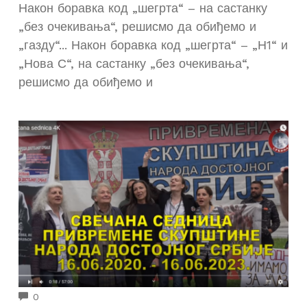
Након боравка код „шегрта“ – на састанку
„без очекивања“, решисмо да обиђемо и
„газду“... Након боравка код „шегрта“ – „Н1“ и
„Нова С“, на састанку „без очекивања“,
решисмо да обиђемо и
COMMENTS
0