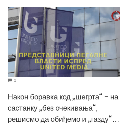
COMMENTS
0
Након боравка код „шегрта“ – на
састанку „без очекивања“,
решисмо да обиђемо и „газду“…