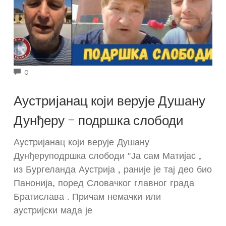
COMMENTS
0
Аустријанац који верује Душану
Дунђеру – подршка слободи
Аустријанац који верује Душану
Дунђеруподршка слободи "Ја сам Матијас ,
из Бургеланда Аустрија , раније је тај део био
Панонија, поред Словачког главног града
Братислава . Причам немачки или
аустријски мада је