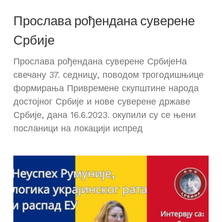
Прослава рођендана суверене
Србије
Прослава рођендана суверене СрбијеНа
свечану 37. седницу, поводом трогодишњице
формирања Привремене скупштине народа
достојног Србије и нове суверене државе
Србије, дана 16.6.2023. окупили су се њени
посланици на локацији испред