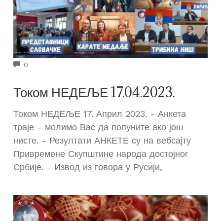
COMMENTS
0
Током НЕДЕЉЕ 17.04.2023.
Током НЕДЕЉЕ 17. Април 2023. - Анкета
траје - молимо Вас да попуните ако још
нисте. - Резултати АНКЕТЕ су на вебсајту
Привремене Скупштине народа достојног
Србије. - Извод из говора у Русији,