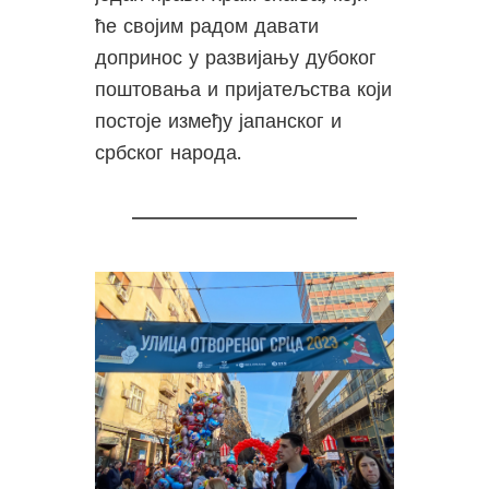
ће својим радом давати
допринос у развијању дубоког
поштовања и пријатељства који
постоје између јапанског и
србског народа.