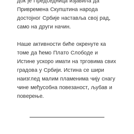
док је Председница изјавила да
Привремена Скупштина народа
достојног Србије наставља свој рад,
само на други начин.
Наше активности биће окренуте ка
томе да ћемо Плато Слободе и
Истине ускоро имати на трговима свих
градова у Србији. Истина се шири
наизглед малим пламенима чију снагу
чине међусобна повезаност, љубав и
поверење.