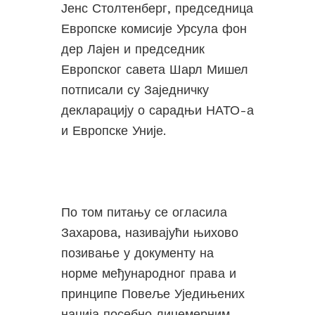
Јенс Столтенберг, председница
Европске комисије Урсула фон
дер Лајен и председник
Европског савета Шарл Мишел
потписали су Заједничку
декларацију о сарадњи НАТО-а
и Европске Уније.
По том питању се огласила
Захарова, називајући њихово
позивање у документу на
норме међународног права и
принципе Повеље Уједињених
нација посебно лицемерним