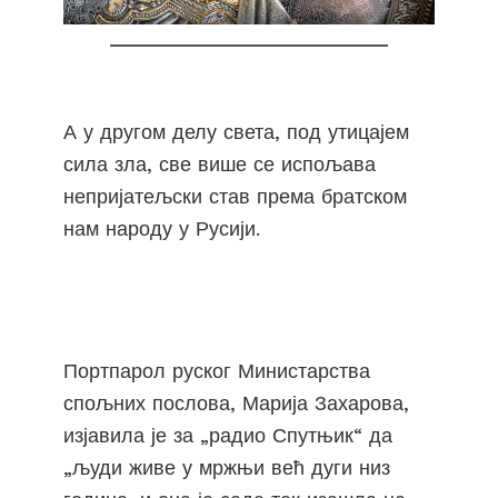
А у другом делу света, под утицајем
сила зла, све више се испољава
непријатељски став према братском
нам народу у Русији.
Портпарол руског Министарства
спољних послова, Марија Захарова,
изјавила је за „радио Спутњик“ да
„људи живе у мржњи већ дуги низ