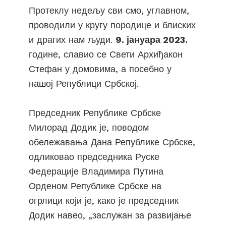
Протеклу недељу сви смо, углавном,
проводили у кругу породице и блиских
и драгих нам људи.
9. јануара 2023.
године, славио се Свети Архиђакон
Стефан у домовима, а посебно у
нашој Републици Србској.
Председник Републике Србске
Милорад Додик је, поводом
обележавања Дана Републике Србске,
одликовао председника Руске
Федерације Владимира Путина
Орденом Републике Србске на
огрлици који је, како је председник
Додик навео, „заслужан за развијање