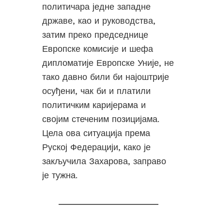
политичара једне западне
државе, као и руководства,
затим преко председнице
Европске комисије и шефа
дипломатије Европске Уније, не
тако давно били би најоштрије
осуђени, чак би и платили
политичким каријерама и
својим стеченим позицијама.
Цела ова ситуација према
Руској Федерацији, како је
закључила Захарова, заправо
је тужна.