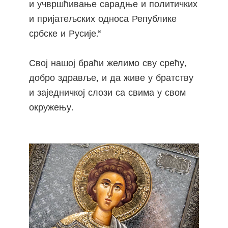
и учвршћивање сарадње и политичких
и пријатељских односа Републике
србске и Русије.“
Свој нашој браћи желимо сву срећу,
добро здравље, и да живе у братству
и заједничкој слози са свима у свом
окружењу.