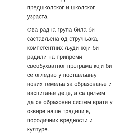
предшколског и школског
узраста.
Ова радна група била би
састављена од стручњака,
компетентних људи који би
радили на припреми
свеобухватног програма који би
се огледао у постављању
нових темеља за образовање и
васпитање деце, а са циљем
да се образовни систем врати у
оквире наше традиције,
породичних вредности и
културе.