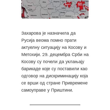
Захарова је назначила да
Русија веома помно прати
актуелну ситуацију на Косову и
Метохији. 29. децембра Срби на
Косову су почели да уклањају
барикаде које су поставили као
одговор на дискриминацију која
се врши од стране Привремене
самоуправе у Приштини.