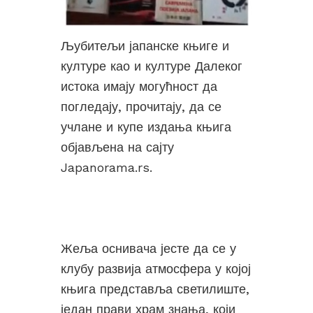
Љубитељи јапанске књиге и
културе као и културе Далеког
истока имају могућност да
погледају, прочитају, да се
учлане и купе издања књига
објављена на сајту
Japanorama.rs.
Жеља оснивача јесте да се у
клубу развија атмосфера у којој
књига представља светилиште,
један прави храм знања, који