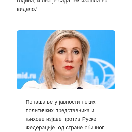
година, и она је сада тек изашла на
видело."
Понашање у јавности неких
политичких представника и
њихове изјаве против Руске
Федерације: од стране обичног