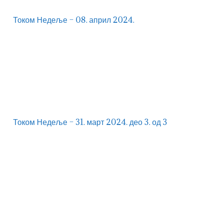
Током Недеље – 08. април 2024.
Током Недеље – 31. март 2024. део 3. од 3
Током Недеље – 31. март 2024. део 3. од 3
Током Недеље – 31. март 2024. део 2. од 3