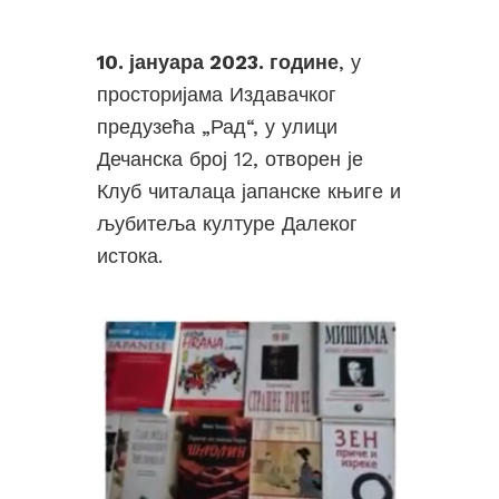
10. јануара 2023. године
, у
просторијама Издавачког
предузећа „Рад“, у улици
Дечанска број 12, отворен је
Клуб читалаца јапанске књиге и
љубитеља културе Далеког
истока.