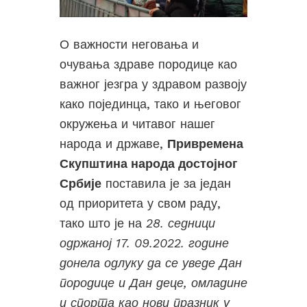
О важности неговања и
очувања здраве породице као
важног језгра у здравом развоју
како појединца, тако и његовог
окружења и читавог нашег
народа и државе,
Привремена
Скупштина народа достојног
Србије
поставила је за један
од приоритета у свом раду,
тако што је на
28. седници
одржаној 17. 09.2022. године
донела одлуку да се уведе Дан
породице и Дан деце, омладине
и спорта као нови празник у