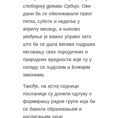
слободној држави Србији
. Ови
дани би се обележавали првог
петка, суботе и недеље у
априлу месецу, а њихово
увођење је важно управо зато
што би се дала велика подршка
неговању свих породичних и
природних вредности које су у
складу са људским и Божијим
законима.
Такође, на истој седници
посланици су донели одлуку о
формирању радне групе која би
се бавила образовањем и
васпитањем деце