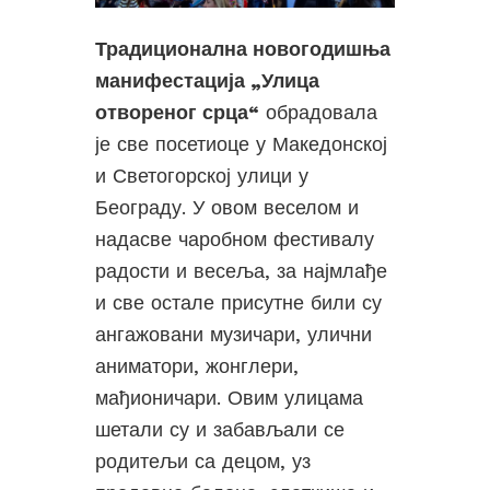
Традиционална новогодишња
манифестација „Улица
отвореног срца“
обрадовала
је све посетиоце у Македонској
и Светогорској улици у
Београду. У овом веселом и
надасве чаробном фестивалу
радости и весеља, за најмлађе
и све остале присутне били су
ангажовани музичари, улични
аниматори, жонглери,
мађионичари. Овим улицама
шетали су и забављали се
родитељи са децом, уз