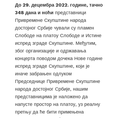
До 29. децембра 2022. године, тачно
348 дана и ноћи
представници
Привремене Скупштине народа
достојног Србије чували су пламен
Слободе на платоу Слободе и Истине
испред зграде Скупштине. Међутим,
због организације и одржавања
концерта поводом дочека Нове године
испред зграде Скупштине, који је
иначе забрањен одлуком
Председнице Привремене Скупштине
народа достојног Србије, нашим
представницима је наложено да
напусте простор на платоу, уз реалну
претњу да ће бити примењена