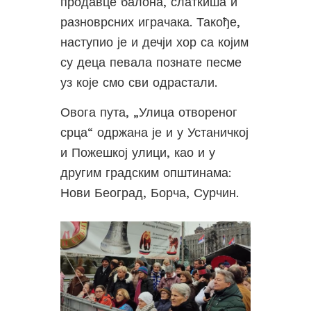
продавце балона, слаткиша и
разноврсних играчака. Такође,
наступио је и дечји хор са којим
су деца певала познате песме
уз које смо сви одрастали.
Овога пута, „Улица отвореног
срца“ одржана је и у Устаничкој
и Пожешкој улици, као и у
другим градским општинама:
Нови Београд, Борча, Сурчин.