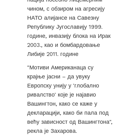
чином, с обзиром на агресију
НАТО алијансе на Савезну
Републику Југославију 1999.
године, инвазију блока на Ирак
2003., као и бомбардовање
Либије 2011. године
"Мотиви Американаца су
крајње јасни – да увуку
Европску унију у 'глобално
ривалство' које је најавио
Вашингтон, како се каже у
декларацији, како би пала под
већу зависност од Вашингтона",
рекла је Захарова.