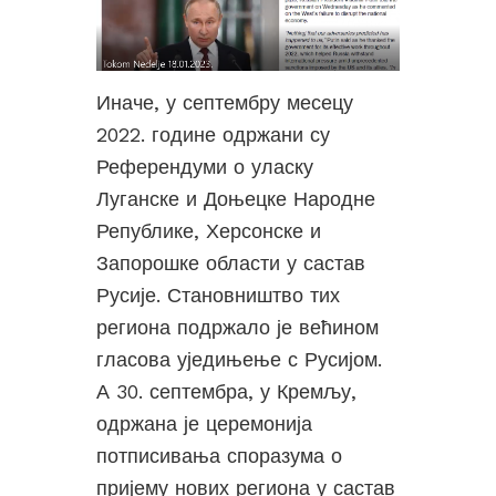
Иначе, у септембру месецу
2022. године одржани су
Референдуми о уласку
Луганске и Доњецке Народне
Републике, Херсонске и
Запорошке области у састав
Русије. Становништво тих
региона подржало је већином
гласова уједињење с Русијом.
А 30. септембра, у Кремљу,
одржана је церемонија
потписивања споразума о
пријему нових региона у састав