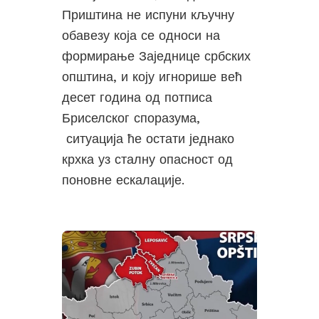
Приштина не испуни кључну
обавезу која се односи на
формирање Заједнице србских
општина, и коју игнорише већ
десет година од потписа
Бриселског споразума,
ситуација ће остати једнако
крхка уз сталну опасност од
поновне ескалације.