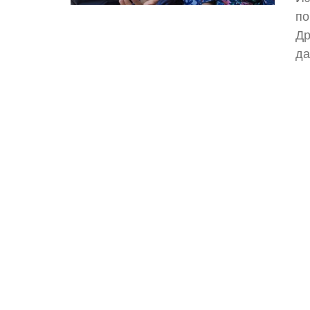
по
Др
да