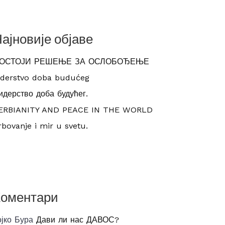
ајновије објаве
ОСТОЈИ РЕШЕЊЕ ЗА ОСЛОБОЂЕЊЕ
iderstvo doba budućeg
идерство доба будућег.
ERBIANITY AND PEACE IN THE WORLD
rbovanje i mir u svetu.
Коментари
ојко Бура
Дави ли нас ДАВОС?