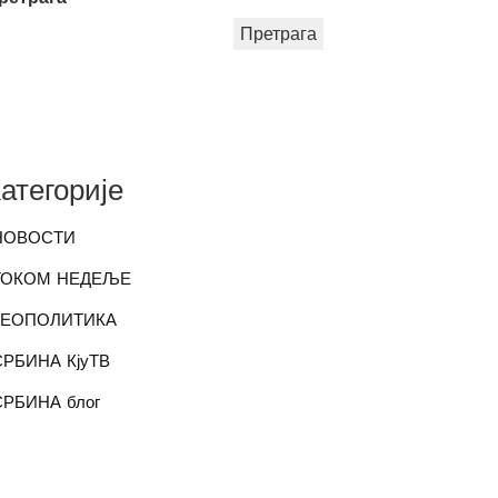
Претрага
атегорије
НОВОСТИ
ТОКОМ НЕДЕЉЕ
ГЕОПОЛИТИКА
СРБИНА КјуТВ
СРБИНА блог