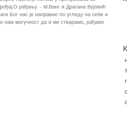
рођај.О рађању - М.Ванг и Драгана Вујовић
аги Бог нас је направио по угледу на себе и
о нам могучност да и ми стварамо, рађамо
К