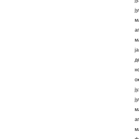
ј
ј
м
а
м
ј
д
н
о
ј
ј
м
а
м