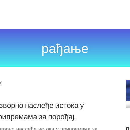
рађање
COMMENTS
0
зворно наслеђе истока у
рипремама за порођај.
ворно наслеђе истока у припремама за
П