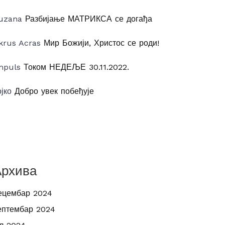
uzana
Разбијање МАТРИКСА се догађа
krus Acras
Мир Божији, Христос се роди!
mpuls
Током НЕДЕЉЕ 30.11.2022.
ојко
Добро увек побеђује
Архива
ецембар 2024
ептембар 2024