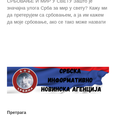
СРБОВАЊЕ И МИР У СВЕТУ Зашто је
значајна улога Срба за мир у свету? Кажу ми
да претерујем са србовањем, а ја им кажем
да моје србовање, ако се тако може назвати
Претрага