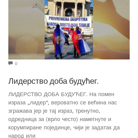
COMMENTS
0
Лидерство доба будућег.
ЛИДЕРСТВО ДОБА БУДУЋЕГ. На помен
израза „лидер“, вероватно се већина нас
згражава јер је тај израз, тренутно,
одредница за (врло често) наметнуте и
корумпиране појединце, чији је задатак да
народ или