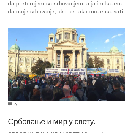
da preterujem sa srbovanjem, a ja im kažem
da moje srbovanje, ako se tako može nazvati
COMMENTS
0
Србовање и мир у свету.