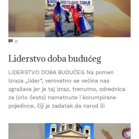
COMMENTS
0
Liderstvo doba budućeg
LIDERSTVO DOBA BUDUĆEG Na pomen
izraza „lider“, verovatno se većina nas
zgražava jer je taj izraz, trenutno, odrednica
za (vrlo često) nametnute i korumpirane
pojedince, čiji je zadatak da narod ili