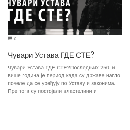
COMMENTS
0
Чувари Устава ГДЕ СТЕ?
Чувари Устава ГДЕ СТЕ?Последњих 250. и
више година је период када су државе нагло
почеле да се уређују по Уставу и законима.
Пре тога су постојали властелини и